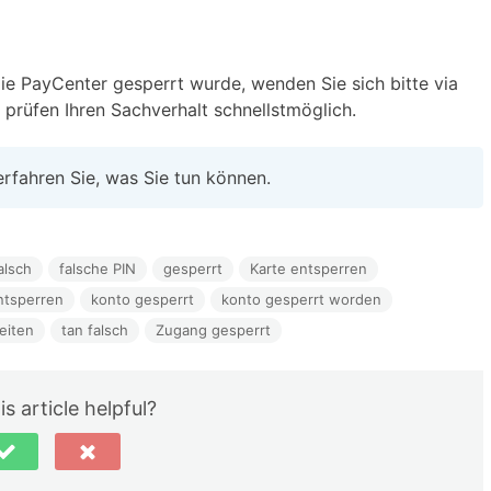
die PayCenter gesperrt wurde, wenden Sie sich bitte via
r prüfen Ihren Sachverhalt schnellstmöglich.
erfahren Sie, was Sie tun können.
alsch
falsche PIN
gesperrt
Karte entsperren
ntsperren
konto gesperrt
konto gesperrt worden
eiten
tan falsch
Zugang gesperrt
s article helpful?