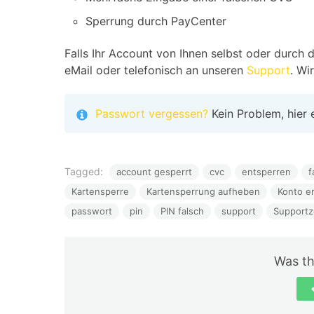
Sperrung durch PayCenter
Falls Ihr Account von Ihnen selbst oder durch 
eMail oder telefonisch an unseren
Support
. Wi
Passwort vergessen?
Kein Problem, hier 
Tagged:
account gesperrt
cvc
entsperren
f
Kartensperre
Kartensperrung aufheben
Konto e
passwort
pin
PIN falsch
support
Supportz
Was thi