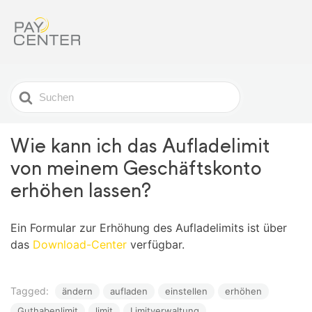
Search
For
Wie kann ich das Aufladelimit
von meinem Geschäftskonto
erhöhen lassen?
Ein Formular zur Erhöhung des Aufladelimits ist über
das
Download-Center
verfügbar.
Tagged:
ändern
aufladen
einstellen
erhöhen
Guthabenlimit
limit
Limitverwaltung